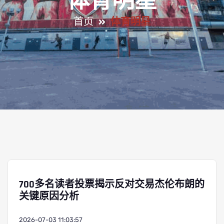
体育明星
首页
体育明星
700多名读者投票揭示反对交易杰伦布朗的
关键原因分析
2026-07-03 11:03:57