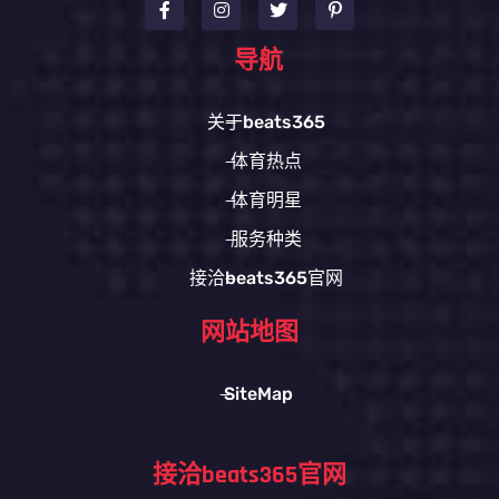
导航
关于beats365
体育热点
体育明星
服务种类
接洽beats365官网
网站地图
SiteMap
接洽beats365官网