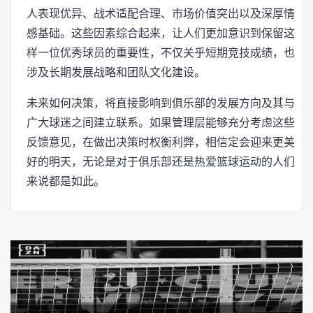
人表现优异、战术适配合理、市场价值突出以及深厚情
感基础。这些因素综合起来，让人们更加意识到保留这
样一位优秀球员的重要性，不仅关乎短期竞技成绩，也
涉及长期发展战略和团队文化建设。
未来如何决策，将直接影响到俱乐部的发展方向及其与
广大球迷之间建立联系。如果管理层能够充分考虑这些
反馈意见，在做出决策时权衡利弊，相信定会迎来更美
好的明天，无论是对于俱乐部还是热爱篮球运动的人们
来说都是如此。