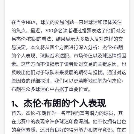
在当今NBA，球员的交易问题一直是球迷和媒体关注
的焦点。最近，700多名读者通过投票表达了他们对交
易杰伦·布朗的看法，结果显示大多数人反对这样的交
易决定。本文将从四个方面进行深入分析：杰伦·布朗
的个人表现、球队战术适配、市场价值以及球迷情感因
素。这些方面不仅揭示了读者反对交易的关键原因，也
反映出他们对于球队未来发展的期待与担忧。通过对这
些因素的详细探讨，我们可以更清晰地理解为何杰伦·
布朗在众多球迷心中占据了重要位置。
1、杰伦·布朗的个人表现
首先，杰伦·布朗作为一名年轻而富有潜力的球员，其
在比赛中的表现令许多球迷印象深刻。他不仅拥有出色
的身体素质，还具备良好的得分能力和防守意识。在过