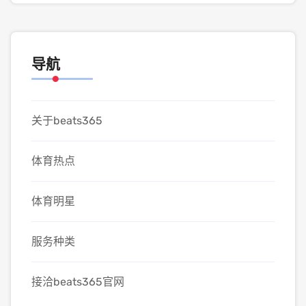
导航
关于beats365
体育热点
体育明星
服务种类
接洽beats365官网