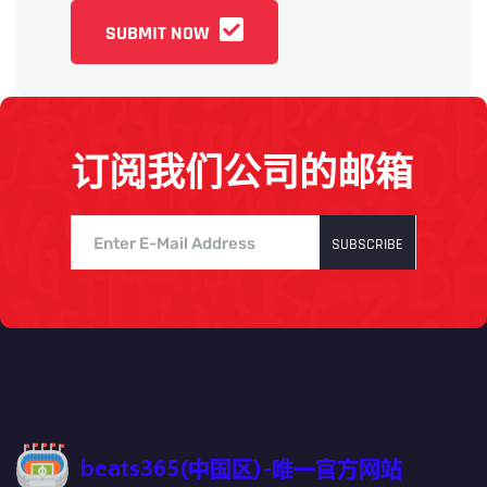
SUBMIT NOW
订阅我们公司的邮箱
SUBSCRIBE