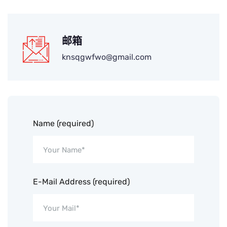
邮箱
knsqgwfwo@gmail.com
Name (required)
E-Mail Address (required)