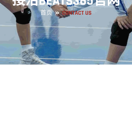
接洽BEATS365官网
首页
CONTACT US