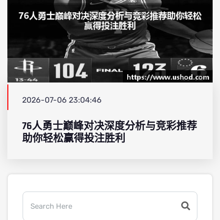
2026-07-06 23:04:46
76人勇士巅峰对决深度分析与竞彩推荐
助你轻松赢得投注胜利