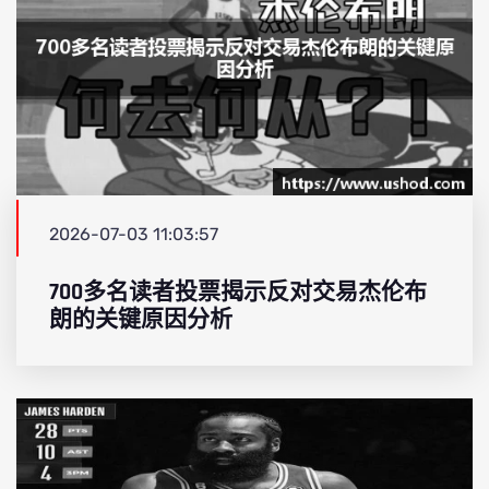
2026-07-03 11:03:57
700多名读者投票揭示反对交易杰伦布
朗的关键原因分析