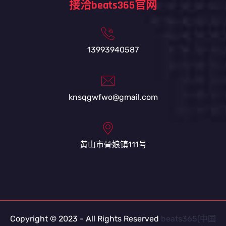
接洽beats365官网
13993940587
knsqgwfwo@gmail.com
黄山市骨娘镇111号
Copyright © 2023 - All Rights Reserved
beats365(中国