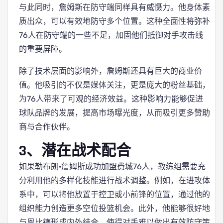
与此同时，詹姆斯在防守端同样具有威慑力。他身体素
质出众，可以有效地防守多个位置。这种全面性将弥补
76人在防守端的一些不足，加固他们抵御对手攻击线
的重要屏障。
除了技术层面的影响外，詹姆斯还具有巨大的商业价
值。他吸引的不仅是媒体关注，更是庞大的粉丝基础，
为76人带来了可观的经济效益。这种影响力能够促进
球队品牌的发展，提高市场曝光度，从而吸引更多赞助
商与合作伙伴。
3、潜在战术配合
如果勒布朗·詹姆斯成功加盟费城76人，教练组需要充
分利用他的多样化技能进行战术调整。例如，在进攻体
系中，可以将他放置于控卫或小前锋的位置，通过他的
组织能力创造更多空位投篮机会。此外，他能够很好地
与恩比德形成内外结合，使得对手难以做出有效防守策