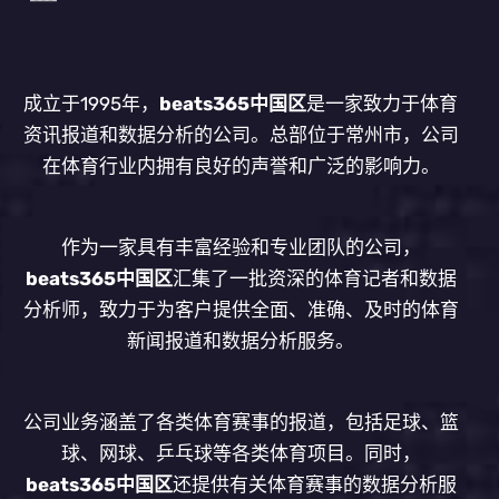
成立于1995年，
beats365中国区
是一家致力于体育
资讯报道和数据分析的公司。总部位于常州市，公司
在体育行业内拥有良好的声誉和广泛的影响力。
作为一家具有丰富经验和专业团队的公司，
beats365中国区
汇集了一批资深的体育记者和数据
分析师，致力于为客户提供全面、准确、及时的体育
新闻报道和数据分析服务。
公司业务涵盖了各类体育赛事的报道，包括足球、篮
球、网球、乒乓球等各类体育项目。同时，
beats365中国区
还提供有关体育赛事的数据分析服