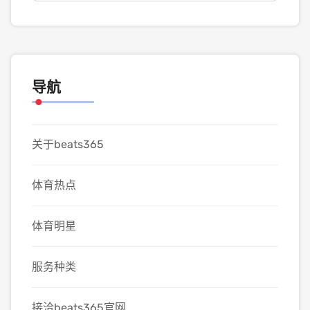
导航
关于beats365
体育热点
体育明星
服务种类
接洽beats365官网