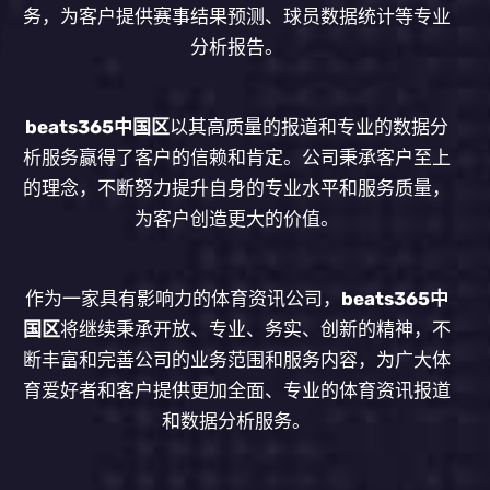
务，为客户提供赛事结果预测、球员数据统计等专业
分析报告。
beats365中国区
以其高质量的报道和专业的数据分
析服务赢得了客户的信赖和肯定。公司秉承客户至上
的理念，不断努力提升自身的专业水平和服务质量，
为客户创造更大的价值。
作为一家具有影响力的体育资讯公司，
beats365中
国区
将继续秉承开放、专业、务实、创新的精神，不
断丰富和完善公司的业务范围和服务内容，为广大体
育爱好者和客户提供更加全面、专业的体育资讯报道
和数据分析服务。