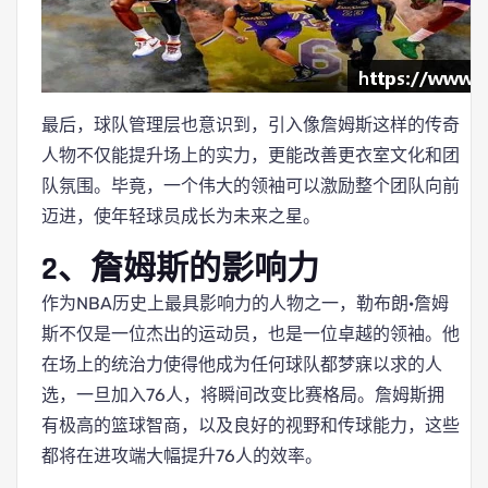
最后，球队管理层也意识到，引入像詹姆斯这样的传奇
人物不仅能提升场上的实力，更能改善更衣室文化和团
队氛围。毕竟，一个伟大的领袖可以激励整个团队向前
迈进，使年轻球员成长为未来之星。
2、詹姆斯的影响力
作为NBA历史上最具影响力的人物之一，勒布朗·詹姆
斯不仅是一位杰出的运动员，也是一位卓越的领袖。他
在场上的统治力使得他成为任何球队都梦寐以求的人
选，一旦加入76人，将瞬间改变比赛格局。詹姆斯拥
有极高的篮球智商，以及良好的视野和传球能力，这些
都将在进攻端大幅提升76人的效率。