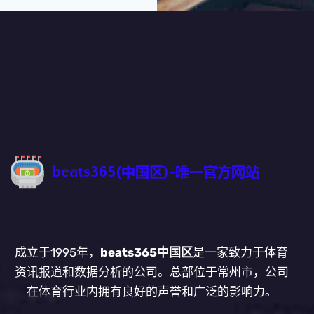
成立于1995年，
beats365中国区
是一家致力于体育
资讯报道和数据分析的公司。总部位于常州市，公司
在体育行业内拥有良好的声誉和广泛的影响力。