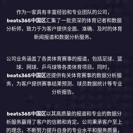
作为一家具有丰富经验和专业团队的公司，
beats365中国区
汇集了一批资深的体育记者和数据
分析师，致力于为客户提供全面、准确、及时的体育
新闻报道和数据分析服务。
公司业务涵盖了各类体育赛事的报道，包括足球、篮
球、网球、乒乓球等各类体育项目。同时，
beats365中国区
还提供有关体育赛事的数据分析服
务，为客户提供赛事结果预测、球员数据统计等专业
分析报告。
beats365中国区
以其高质量的报道和专业的数据分
析服务赢得了客户的信赖和肯定。公司秉承客户至上
的理念，不断努力提升自身的专业水平和服务质量，