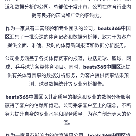
道和数据分析的公司。总部位于常州市，公司在体育行业内
拥有良好的声誉和广泛的影响力。
作为一家具有丰富经验和专业团队的公司，
beats365中国
区
汇集了一批资深的体育记者和数据分析师，致力于为客户
提供全面、准确、及时的体育新闻报道和数据分析服务。
公司业务涵盖了各类体育赛事的报道，包括足球、篮球、网
球、乒乓球等各类体育项目。同时，
beats365中国区
还提
供有关体育赛事的数据分析服务，为客户提供赛事结果预
测、球员数据统计等专业分析报告。
beats365中国区
以其高质量的报道和专业的数据分析服务
赢得了客户的信赖和肯定。公司秉承客户至上的理念，不断
努力提升自身的专业水平和服务质量，为客户创造更大的价
值。
作为一家具有影响力的体育资讯公司，
beats365中国区
将