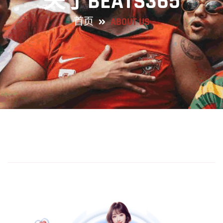
关于BEATS365
首页
ABOUT US