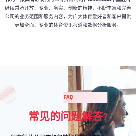
继续秉承开放、专业、务实、创新的精神，不断丰富和完善
公司的业务范围和服务内容，为广大体育爱好者和客户提供
更加全面、专业的体育资讯报道和数据分析服务。
FAQ
常见的问题解答?