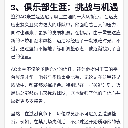
3、俱乐部生涯：挑战与机遇
签约AC米兰是迈尼昂职业生涯的一大转折点。在这支
历史悠久且实力强大的球队中，他面临着巨大的压力，
同时也迎来了更多的发展机遇。在初期，由于需要适应
新的环境和战术风格，迈尼昂经历了一段艰难时光。不
过，通过坚持不懈地训练和调整心态，他逐渐找到了自
己的位置。
AC米兰不仅给予他充分的信任，还为他提供丰富的平
台展示才华。他参与多场重要比赛，无论是在意甲还是
欧战中，都能够发挥出色。特别是在一些关键时刻，迈
尼昂总能够站出来拯救球队，这也增强了他的自信心并
赢得更多支持者。
当然，在激烈竞争下，每位球员都不可避免会遭遇挫
折。例如，在某几场失利后，不少球迷开始质疑他的表