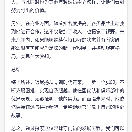
人，与此同时也为其他年轻球员树立榜样，让他们看到
努力付出的价值。
另外，在商业方面，随着知名度提高，各类品牌主动找
到他进行合作，这不仅增加了收入，也拓宽了视野。未
来几年内，如果能够继续保持良好的状态并有所突破，
那么很有可能成为足坛的新一代明星，并撼动现有格
局，实现伟大梦想。
总结：
综上所述，迈尼扬从青训时代走来，一步一个脚印，不
断克服困难，实现自我超越。他在国家队和俱乐部中的
优异表现，无疑证明了他的实力。而面临未来时，他依
然保持谦逊与拼搏精神，希望继续书写属于自己的传奇
故事。
总之，通过探索这位足球守门员的发展历程，我们可以