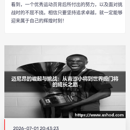
看到，一个优秀运动员背后所付出的努力，以及面对挑
战时的不屈不挠。相信只要坚持追求卓越，就一定能够
迎来属于自己的辉煌时刻！
2026-07-01 20:43:23