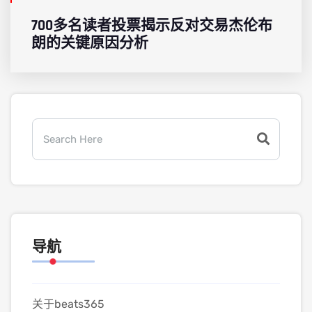
700多名读者投票揭示反对交易杰伦布
朗的关键原因分析
导航
关于beats365