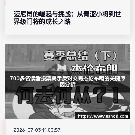
迈尼昂的崛起与挑战：从青涩小将到世
界级门将的成长之路
2026-07-03 11:03:57