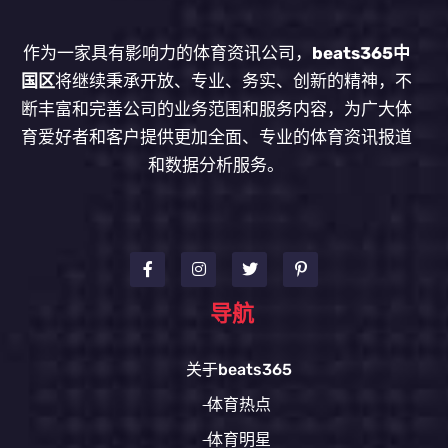
作为一家具有影响力的体育资讯公司，
beats365中
国区
将继续秉承开放、专业、务实、创新的精神，不
断丰富和完善公司的业务范围和服务内容，为广大体
育爱好者和客户提供更加全面、专业的体育资讯报道
和数据分析服务。
导航
关于beats365
体育热点
体育明星