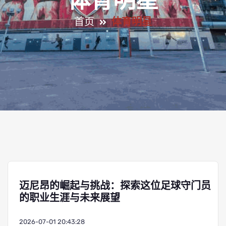
体育明星
首页
体育明星
迈尼昂的崛起与挑战：探索这位足球守门员
的职业生涯与未来展望
2026-07-01 20:43:28