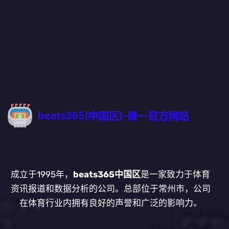
成立于1995年，
beats365中国区
是一家致力于体育
资讯报道和数据分析的公司。总部位于常州市，公司
在体育行业内拥有良好的声誉和广泛的影响力。