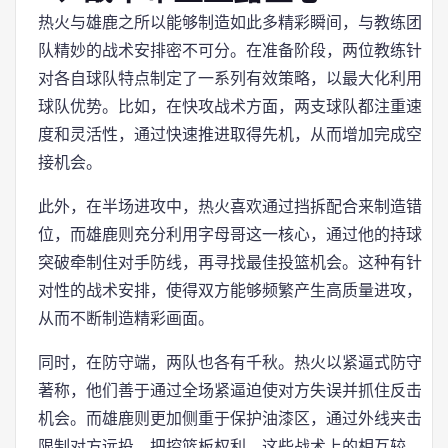
热火与雄鹿之所以能够制造如此多精彩瞬间，与教练团
队精妙的战术安排密不可分。在准备阶段，两位教练针
对各自球队特点制定了一系列有效策略，以最大化利用
球队优势。比如，在快攻战术方面，两支球队都注重速
度和灵活性，通过快速推进取得先机，从而增加完成空
接机会。
此外，在半场进攻中，热火喜欢通过挡拆配合来制造错
位，而雄鹿则充分利用字母哥这一核心，通过他的持球
突破牵制住对手防线，再寻找最佳投篮机会。这种有针
对性的战术安排，使得双方能够频繁产生高质量进攻，
从而不断制造精彩画面。
同时，在防守端，两队也各有千秋。热火以紧逼式防守
著称，他们善于通过全场紧逼迫使对方失误并抓住反击
机会。而雄鹿则更加侧重于保护油漆区，通过外线夹击
限制对方远投，把控篮板权利。这些战术上的相互较