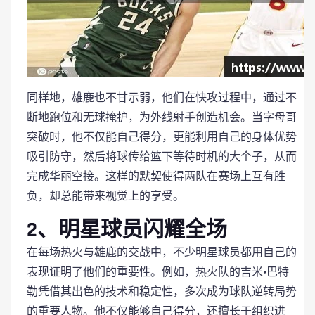
同样地，雄鹿也不甘示弱，他们在快攻过程中，通过不
断地跑位和无球掩护，为外线射手创造机会。当字母哥
突破时，他不仅能自己得分，更能利用自己的身体优势
吸引防守，然后将球传给篮下等待时机的大个子，从而
完成华丽空接。这样的默契使得两队在赛场上互有胜
负，却总能带来视觉上的享受。
2、明星球员闪耀全场
在每场热火与雄鹿的交战中，不少明星球员都用自己的
表现证明了他们的重要性。例如，热火队的吉米·巴特
勒凭借其出色的技术和稳定性，多次成为球队逆转局势
的重要人物。他不仅能够自己得分，还擅长于组织进