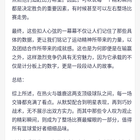
都是决定胜负的重要因素，有时候甚至可以左右整场比
赛走势。
最终，这些扣人心弦的一幕幕不仅让人们记住了那些具
体的数据，更让我们铭记了运动精神所带来的力量，以
及团结合作所带来的成就感。这也是为何即便是在输赢
之外，这样激烈竞争仍具有无穷魅力，因为它承载的不
仅是计分板上的数字，更是一段段动人的故事。
总结：
综上所述，在热火与雄鹿这两支顶级球队之间，每一场
交锋都充满了看点。从默契配合到明星表现，再到巧妙
战术，无不展示出双方实力。而其中那些令人叹为观止
的精彩瞬间，则成为了整场比赛最耀眼的一部分，值得
所有篮球爱好者细细品味。