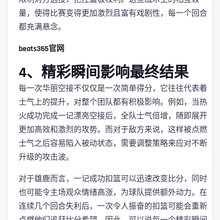
量，使得比赛变得更加激烈且富有戏剧性，每一个回合
都充满悬念。
beats365官网
4、精彩瞬间影响最终结果
每一次华丽空接不仅仅是一次简单得分，它往往代表着
士气上的提升，对整个团队都有积极影响。例如，当热
火成功完成一记漂亮空接后，全队士气倍增，随即展开
更加高效和激烈的攻势。而对于敌方来说，这样被点燃
士气之后容易陷入被动状态，需要调整策略来应对不断
升级的攻击波。
对于雄鹿而言，一记成功扣篮可以迅速改变比分，同时
也可能令主场观众情绪高涨，为球队提供额外动力。在
连续几个回合失利后，一次令人振奋的扣篮可能会重新
点燃他们追赶比分希望。因此，可以说每一个精彩瞬间