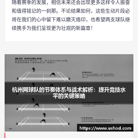
随着赛季的发展，相信未来还会出现更多这样令人振奋
和值得铭记的一刹那。不论结果如何，这些生动片段必
将在我们的心中留下难以磨灭烙印，也希望两支球队继
续携手为我们呈现更为壮观的新篇章！