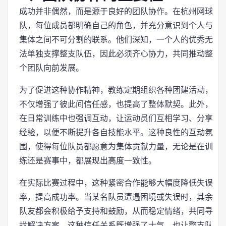
成功并非偶然，而是源于良好的团队协作。在杭州网球
队，每位成员都明确自己的角色，并充分意识到个人与
集体之间不可分割的联系。他们深知，一个人的优秀无
法单独支撑整支队伍，因此必须齐心协力，共同推动整
个团队向前发展。
为了促进这种协作精神，教练定期组织各种团建活动，
不仅增强了彼此间信任感，也提高了整体默契。此外，
在日常训练中也强调互动，让运动员们互相学习、分享
经验，以便不断提升各自技能水平。这种良性的互动氛
围，使得每位队员都愿意为集体贡献力量，无论是在训
练还是赛事中，都展现出高度一致性。
在实际比赛过程中，这种紧密合作能够大幅度降低失误
率，提高成功率。当某名队员遭遇困境或失误时，其余
队友都会积极给予支持和鼓励，从而稳定情绪，共同寻
找解决方案。这种信任关系既增强了士气，也让整支队