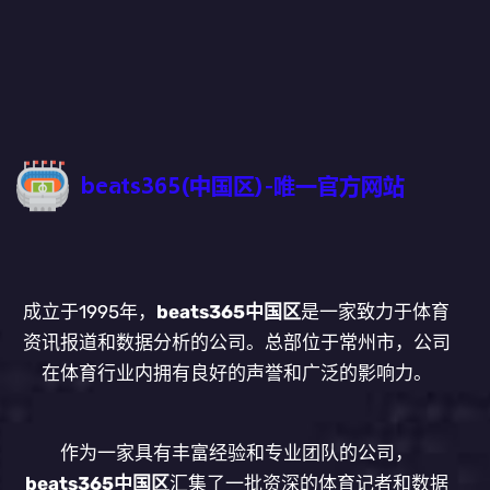
成立于1995年，
beats365中国区
是一家致力于体育
资讯报道和数据分析的公司。总部位于常州市，公司
在体育行业内拥有良好的声誉和广泛的影响力。
作为一家具有丰富经验和专业团队的公司，
beats365中国区
汇集了一批资深的体育记者和数据