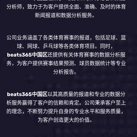
分析师，致力于为客户提供全面、准确、及时的体育
新闻报道和数据分析服务。
公司业务涵盖了各类体育赛事的报道，包括足球、篮
球、网球、乒乓球等各类体育项目。同时，
beats365中国区
还提供有关体育赛事的数据分析服
务，为客户提供赛事结果预测、球员数据统计等专业
分析报告。
beats365中国区
以其高质量的报道和专业的数据分
析服务赢得了客户的信赖和肯定。公司秉承客户至上
的理念，不断努力提升自身的专业水平和服务质量，
为客户创造更大的价值。