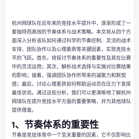
杭州网球队在近年来的竞技水平提升中，逐渐形成了一
套独特而高效的节奏体系与战术策略。本文将从四个方
面深入分析该队如何通过科学的节奏控制、灵活的战术
安排、团队协作以及心理素质等关键因素，实现竞技水
平的飞跃。首先，将探讨节奏体系的重要性及其在比赛
中的灵活运用；其次，解析战术选择与实施对比赛结果
的影响；接着，强调团队协作所带来的凝聚力和默契
感；最后，讨论心理素质如何帮助运动员在压力下发挥
最佳状态。通过这些分析，我们可以更清晰地了解杭州
网球队在提升竞技水平方面的重要策略，并为其他球队
提供借鉴。
1、节奏体系的重要性
节奏是竞技体育中一个至关重要的因素，它不仅影响比