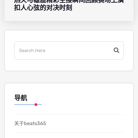
热火与雄鹿精彩空接瞬间回顾赛场上演
扣人心弦的对决时刻
导航
关于beats365