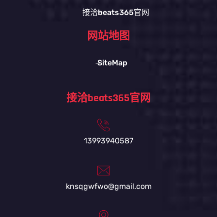
接洽beats365官网
网站地图
SiteMap
接洽beats365官网
13993940587
knsqgwfwo@gmail.com