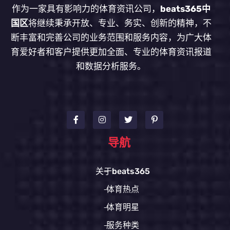
作为一家具有影响力的体育资讯公司，
beats365中
国区
将继续秉承开放、专业、务实、创新的精神，不
断丰富和完善公司的业务范围和服务内容，为广大体
育爱好者和客户提供更加全面、专业的体育资讯报道
和数据分析服务。
导航
关于beats365
体育热点
体育明星
服务种类