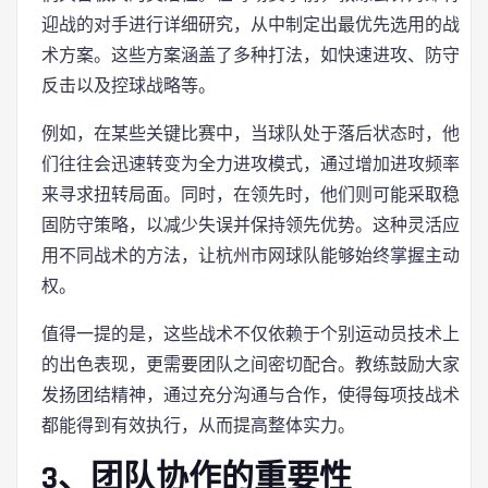
迎战的对手进行详细研究，从中制定出最优先选用的战
术方案。这些方案涵盖了多种打法，如快速进攻、防守
反击以及控球战略等。
例如，在某些关键比赛中，当球队处于落后状态时，他
们往往会迅速转变为全力进攻模式，通过增加进攻频率
来寻求扭转局面。同时，在领先时，他们则可能采取稳
固防守策略，以减少失误并保持领先优势。这种灵活应
用不同战术的方法，让杭州市网球队能够始终掌握主动
权。
值得一提的是，这些战术不仅依赖于个别运动员技术上
的出色表现，更需要团队之间密切配合。教练鼓励大家
发扬团结精神，通过充分沟通与合作，使得每项技战术
都能得到有效执行，从而提高整体实力。
3、团队协作的重要性