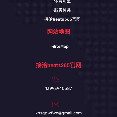
体育明星
服务种类
接洽beats365官网
网站地图
SiteMap
接洽beats365官网
13993940587
knsqgwfwo@gmail.com