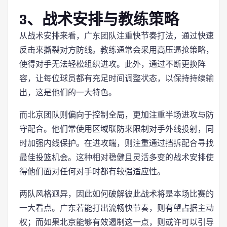
3、战术安排与教练策略
从战术安排来看，广东团队注重快节奏打法，通过快速
反击来撕裂对方防线。教练通常会采用高压逼抢策略，
使得对手无法轻松组织进攻。此外，通过不断更换阵
容，让每位球员都有充足时间调整状态，以保持持续输
出，这是他们的一大特色。
而北京团队则偏向于控制全局，更加注重半场进攻与防
守配合。他们常使用区域联防来限制对手外线投射，同
时加强内线保护。在进攻端，则注重通过挡拆配合寻找
最佳投篮机会。这种相对稳健且灵活多变的战术安排使
得他们面对任何对手时都有较强适应性。
两队风格迥异，因此如何破解彼此战术将是本场比赛的
一大看点。广东若能打出流畅快节奏，则有望占据主动
权；而如果北京能够有效遏制这一点，则或许可以引导