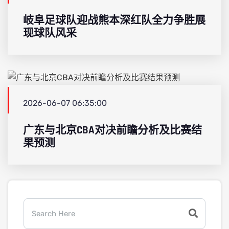
岐阜足球队迎战熊本深红队全力争胜展
现球队风采
2026-06-07 06:35:00
广东与北京CBA对决前瞻分析及比赛结
果预测