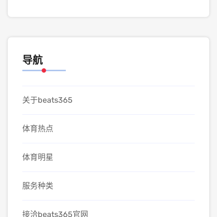
导航
关于beats365
体育热点
体育明星
服务种类
接洽beats365官网