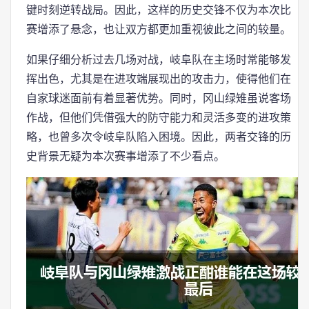
键时刻逆转战局。因此，这样的历史交锋不仅为本次比
赛增添了悬念，也让双方都更加重视彼此之间的较量。
如果仔细分析过去几场对战，岐阜队在主场时常能够发
挥出色，尤其是在进攻端展现出的攻击力，使得他们在
自家球迷面前有着显著优势。同时，冈山绿雉虽说客场
作战，但他们凭借强大的防守能力和灵活多变的进攻策
略，也曾多次令岐阜队陷入困境。因此，两者交锋的历
史背景无疑为本次赛事增添了不少看点。