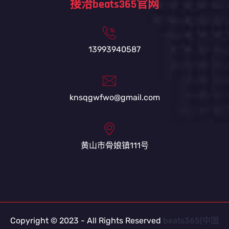
接洽beats365官网
13993940587
knsqgwfwo@gmail.com
黄山市骨娘镇111号
Copyright © 2023 - All Rights Reserved
beats365(中国