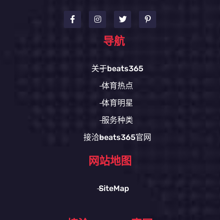
导航
关于beats365
体育热点
体育明星
服务种类
接洽beats365官网
网站地图
SiteMap