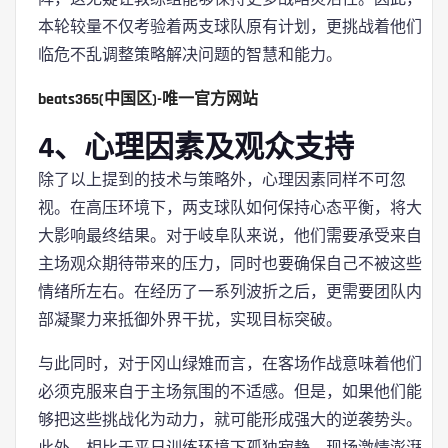
本轮较量不仅考验着两支球队原有计划，更挑战着他们
临危不乱调整策略解决问题的智慧和能力。
beats365(中国区)-唯一官方网站
4、心理因素及观众支持
除了以上提到的技术与策略外，心理因素同样不可忽
视。在高压环境下，两支球队如何保持心态平衡，将大
大影响最终结果。对于岐阜队来说，他们需要承受来自
主场观众期待带来的压力，同时也要确保自己不被这些
情绪所左右。在经历了一系列波折之后，更需要团队内
部凝聚力来抵御外界干扰，实现目标突破。
与此同时，对于冈山绿雉而言，在客场作战意味着他们
必须克服来自于主场氛围的不适感。但是，如果他们能
够把这些挑战化为动力，就可能形成强大的逆袭势头。
此外，相比于平日训练环境下孤独寂静，现场激情澎湃