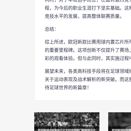
程，为今后的职业生涯打下坚实基础。这
竞技水平的发展，提高整体联赛质量。
总结：
综上所述，欧冠新款比赛用球内置芯片所
的重要里程碑。这项创新不仅提升了赛场
彩的观看体验。但与此同时，其实施过程
展望未来，各类高科技手段将在足球领域
关于运动表现及战术解析的新突破。而这
待足球世界的新篇章！