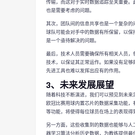
传输，而这对于实时数据追踪至关重要。
也是需要考虑的问题。
其次，团队间的信息共享也是一个复杂的
球队可能会对手中的数据有所保留，以保
是一个亟待解决的问题。
最后，技术人员需要确保所有相关人员，
技术，以保证其正常运作。如果没有足够
先进工具也难以发挥出应有的作用。
3、未来发展展望
随着科技不断演进，我们可以预见到未来
欧冠比赛用球内置芯片的数据采集功能，
等功能，将使得每位球员在场上的表现得
另一方面，这些收集到的数据也能够与人
器学习算法分析历史数据，为教练提供最