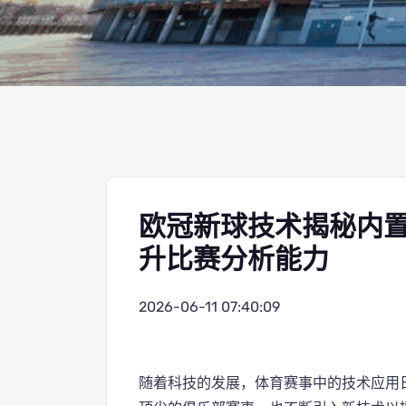
欧冠新球技术揭秘内
升比赛分析能力
2026-06-11 07:40:09
随着科技的发展，体育赛事中的技术应用