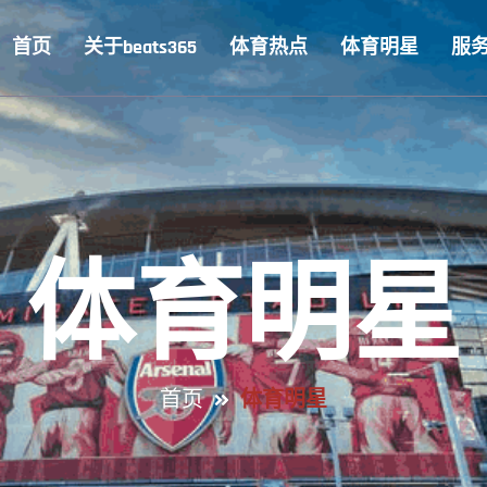
首页
关于beats365
体育热点
体育明星
服
体育明星
首页
体育明星