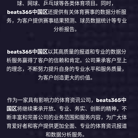
球、网球、乒乓球等各类体育项目。同时，
beats365中国区
还提供有关体育赛事的数据分析服
务，为客户提供赛事结果预测、球员数据统计等专业
分析报告。
beats365中国区
以其高质量的报道和专业的数据分
析服务赢得了客户的信赖和肯定。公司秉承客户至上
的理念，不断努力提升自身的专业水平和服务质量，
为客户创造更大的价值。
作为一家具有影响力的体育资讯公司，
beats365中
国区
将继续秉承开放、专业、务实、创新的精神，不
断丰富和完善公司的业务范围和服务内容，为广大体
育爱好者和客户提供更加全面、专业的体育资讯报道
和数据分析服务。