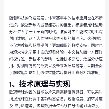
随着科技的飞速发展，体育赛事中的技术应用也在不断
进步。欧冠新球内置智能芯片的推出，标志着足球运动
分析进入了一个全新的时代。该智能芯片能够实时追踪
射门数据，从而大幅提升比赛分析的精准度。这种创新
不仅为教练和球员提供了更加细致的数据支持，同时也
为观众带来了更丰富的观看体验。本文将从四个方面详
细探讨这一新技术的影响，包括技术原理、数据分析应
用、对训练方式的改变以及未来发展趋势等，以期全面
了解欧冠新球如何通过智能芯片提升比赛分析精准度。
1、技术原理与实现
欧冠新球内置的智能芯片采用高精度传感器，可以实时
捕捉足球在比赛中各项动态信息，包括速度、旋转角度
及飞行轨迹等。这些数据通过无线信号传输到场边设