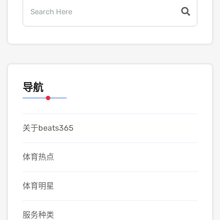
导航
关于beats365
体育热点
体育明星
服务种类