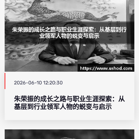
2026-06-10 12:20:30
朱荣振的成长之路与职业生涯探索：从
基层到行业领军人物的蜕变与启示