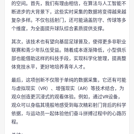
的空间。首先，我们有理由相信，在算法与人工智能不
断进步的大背景下，这些实时采集的数据将变得越来越
复杂多样。不仅包括射门，还可能涵盖防守、传球等多
个维度，为全面提升球队综合素质提供支撑。
其次，该技术也有望向基层足球普及，使得更多非职业
联赛和青少年队伍受益。随着成本逐渐降低，小型俱乐
部也能借助这样的科技手段，实现科学化管理，提高整
体竞技水平，更好地培养青年人才。
最后，这项创新不仅限于单纯的数据采集，它还有可能
与虚拟现实（VR）、增强现实（AR）等技术结合，为
观众创造更沉浸式的观看体验。例如，通过VR设备，
观众可以身临其境般地感受到每次精彩射门背后的科学
依据，与运动员一起体验他们奋斗拼搏过程中的心路历
程。