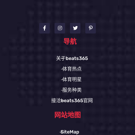
导航
关于beats365
体育热点
体育明星
服务种类
接洽beats365官网
网站地图
SiteMap