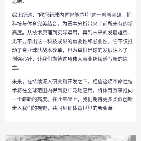
总结：
综上所述，“欧冠新球内置智能芯片”这一创新突破，把
科技与体育完美结合，为赛事分析带来了前所未有的新
高度。从技术原理到实际运用，再到未来的发展趋势，
无不显示出这一科技成果的重要性和必要性。它不仅推
动了专业球队战术改革，也为草根足球的发展注入了一
剂强心针，让我们期待这项伟大事业继续谱写新的篇
章。
未来，在持续深入研究和开发之下，相信这项革命性技
术将在全球范围内得到更广泛地应用，将体育赛事推向
一个崭新的高度。在此基础上，我们期待更多类似创新
走入我们的视野，共同见证体育世界的新变革！