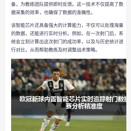
备，为教练团队提供即时反馈。这一技术不仅提高了数
据采集的效率，也确保了数据的准确性。
该智能芯片还具备强大的计算能力，不仅可以处理海量
的数据，还能进行实时分析。例如，在一次射门后，系
统会立刻计算出这次射门的成功率，以及与历史统计进
行对比，从而帮助教练及时调整战术策略。