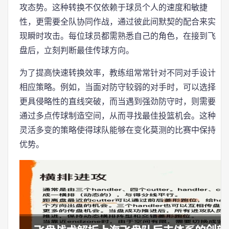
攻态势。这种转换不仅依赖于球员个人的速度和敏捷
性，更需要全队协同作战，通过彼此间默契的配合来实
现瞬时攻击。每位球员都需熟悉自己的角色，在接到飞
盘后，立刻判断最佳传球方向。
为了提高快速转换效率，教练组常常针对不同对手设计
相应策略。例如，当面对防守较弱的对手时，可以选择
更具侵略性的直线突破，而当遇到强劲防守时，则需要
通过多点传球制造空间，从而寻找最佳投篮机会。这种
灵活多变的策略使得球队能够在变化莫测的比赛中保持
优势。