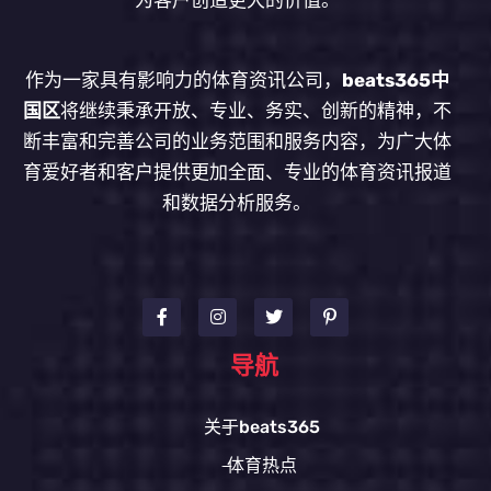
作为一家具有影响力的体育资讯公司，
beats365中
国区
将继续秉承开放、专业、务实、创新的精神，不
断丰富和完善公司的业务范围和服务内容，为广大体
育爱好者和客户提供更加全面、专业的体育资讯报道
和数据分析服务。
导航
关于beats365
体育热点