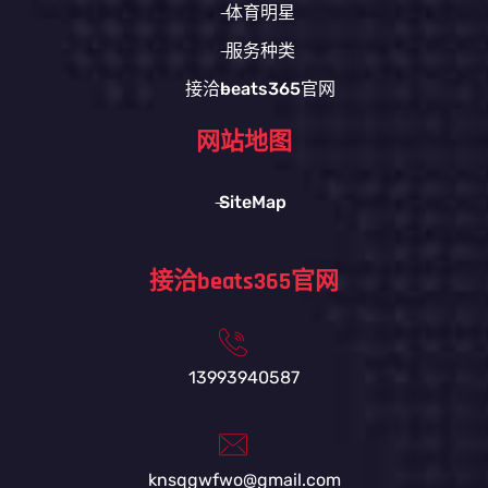
体育明星
服务种类
接洽beats365官网
网站地图
SiteMap
接洽beats365官网
13993940587
knsqgwfwo@gmail.com