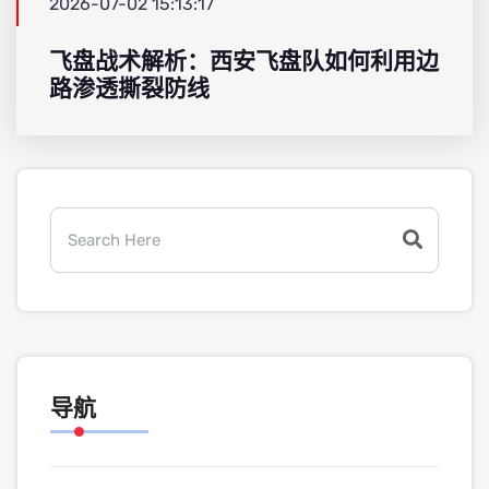
2026-07-02 15:13:17
飞盘战术解析：西安飞盘队如何利用边
路渗透撕裂防线
导航