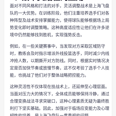
面对不同风格和打法的对手，灵活调整战术是上海飞盘
队的一大优势。在训练阶段，他们注重培养选手们对各
种阵型及战术安排掌握能力，使得球队能够根据场上局
势变化即时调整策略。这种高度适应性让他们在许多逆
境中仍然能够找到胜机，实现强势反击。
例如，在一些关键赛事中，当发现对方采取区域防守
时，教练会及时指示增派外线投篮选手，同时减少内线
冲抢人数，以期撕开对方防线。同时，根据实时情况决
定是否加快节奏或放慢节奏，这不仅考验了选手个人技
能，也挑战了他们对于整体战略把控能力。
这种灵活性不仅体现在技战术上，还延伸至心理层面。
当面对压力大的情况下，全体成员能够保持冷静，通过
合理变换战法寻求突破口，这种心理素质无疑为最终胜
利打下坚实基础。因此，加强对于临场应变能力及心理
韧性的培养，是上海飞盘队一贯重视的问题。