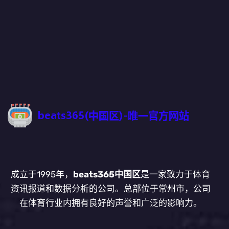
成立于1995年，
beats365中国区
是一家致力于体育
资讯报道和数据分析的公司。总部位于常州市，公司
在体育行业内拥有良好的声誉和广泛的影响力。