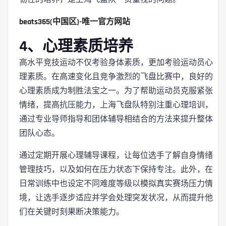
beats365(中国区)-唯一官方网站
4、心理素质培养
高水平竞技运动不仅考验身体素质，更加考验运动员心
理素质。在高速变化且竞争激烈的飞盘比赛中，良好的
心理素质成为制胜法宝之一。为了帮助运动员克服紧张
情绪，提高抗压能力，上海飞盘队特别注重心理培训，
通过专业导师指导和团体辅导相结合的方法来提升整体
团队心态。
通过定期开展心理辅导课程，让每位选手了解自身情绪
管理技巧，以及如何在压力状态下保持专注。此外，在
日常训练中也设定不同难度等级以模拟真实赛场压力情
境，让选手逐步适应并学会处理突发状况，从而提升他
们在关键时刻果断决策能力。