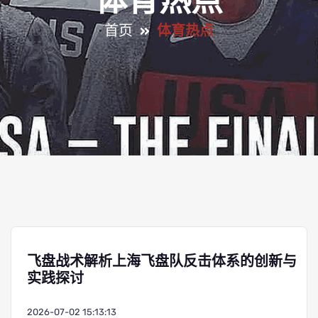
体育热点
首页
体育热点
飞盘战术解析上海飞盘队反击体系的创新与
实践探讨
2026-07-02 15:13:13