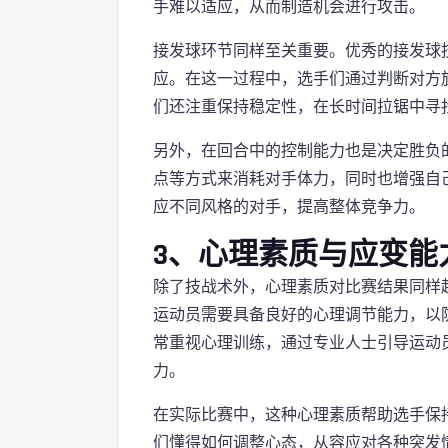
手难以适应，从而制造机会进行攻击。
接发球环节同样至关重要。优秀的接发球
应。在这一过程中，选手们通过判断对方
们还注重保持稳定性，在长时间拉锯中寻
另外，在回合中的控制能力也是决定胜负
点等方式来消耗对手体力，同时也增强自
应不同风格的对手，提高整体竞争力。
3、心理素质与应变能
除了技战术外，心理素质对比赛结果同样
运动员需要具备良好的心理调节能力，以
常重视心理训练，通过专业人士引导运动
力。
在实际比赛中，这种心理素质帮助选手保
们懂得如何调整心态，从容应对各种突发