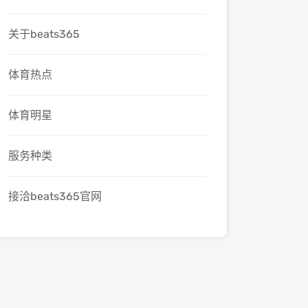
关于beats365
体育热点
体育明星
服务种类
接洽beats365官网