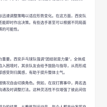
际迅速调整策略以适应形势变化。在这方面，西安队
还能即时作出决策。有些选手甚至可以根据不同局面
赛的可能性。
重要。西安乒乓球队强调“团结就是力量”，全体成
陷入困境时，其余队友会给予鼓励与指导，从而形成
都感受到归属感，有助于提升整体士气。
据情况自由切换角色。例如，在双打赛事中，两名选
沟通及时调整打法。这种灵活性不仅增强了彼此间信
努力的结果。从教练到运动员，每个人都充分发挥自