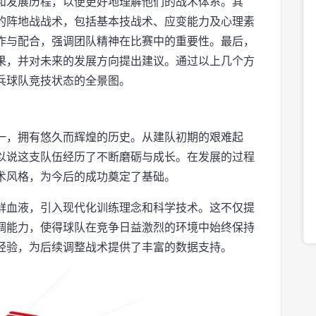
和发展历程，以便更好地理解他们的战术体系。其
的阵地战战术，包括基本技战术、应变能力及心理素
作与配合，强调团队精神在比赛中的重要性。最后，
果，并对未来的发展方向提出建议。通过以上几个方
乓球队竞技状态的全景图。
一，拥有悠久而辉煌的历史。从建队初期的艰难起
以说这支队伍经历了不断磨砺与成长。在发展的过程
术风格，为今后的成功奠定了基础。
鲜血液，引入现代化训练理念和科学技术。这不仅提
调能力，使得球队在竞争日益激烈的环境中始终保持
经验，为后续调整战术提供了丰富的数据支持。