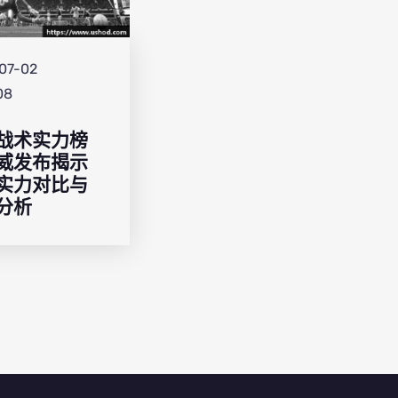
07-02
08
战术实力榜
威发布揭示
实力对比与
分析