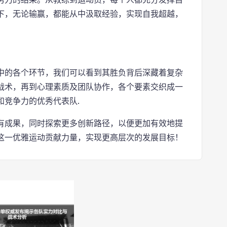
下，无论输赢，都能从中汲取经验，实现自我超越，
中的各个环节，我们可以看到其胜负背后深藏着复杂
战术，再到心理素质及团队协作，各个要素交织成一
和竞争力的优秀代表队.
有成果，同时探索更多创新路径，以便更加有效地提
这一优雅运动贡献力量，实现更高层次的发展目标！