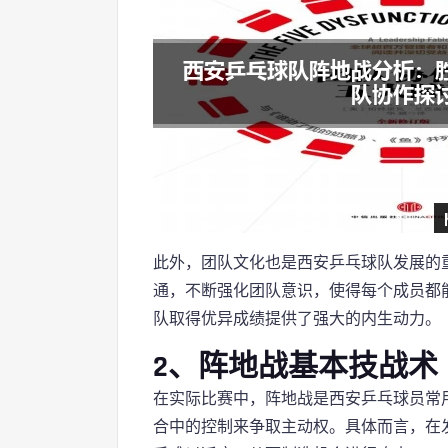
此外，团队文化也是西安乒乓球队发展的
通，不断强化团队意识，使得每个成员都
队取得优异成绩提供了强大的内生动力。
2、阵地战基本技战术
在实际比赛中，阵地战是西安乒乓球员常
合中的控制来争取主动权。具体而言，在