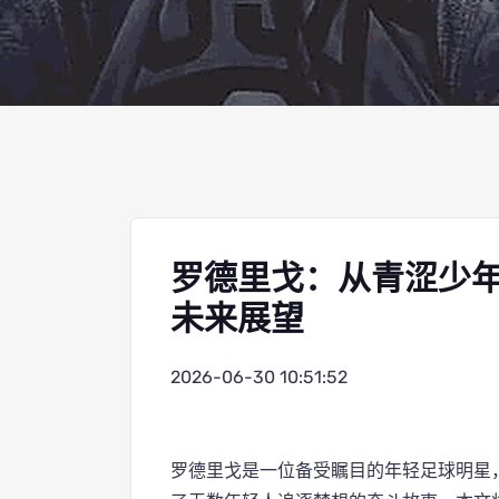
罗德里戈：从青涩少
未来展望
2026-06-30 10:51:52
罗德里戈是一位备受瞩目的年轻足球明星