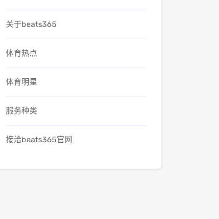
关于beats365
体育热点
体育明星
服务种类
接洽beats365官网