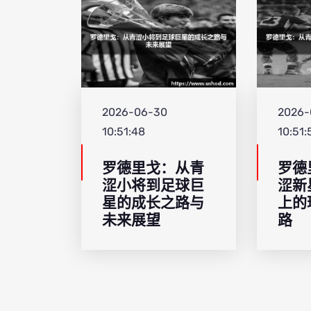
2026-06-30
2026-
10:51:48
10:51:
罗德里戈：从青
罗德
涩小将到足球巨
涩新
星的成长之路与
上的
未来展望
路