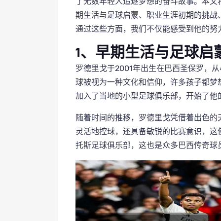
了无数年轻人追逐梦想的奋斗故事。本文
期生活与足球启蒙、职业生涯初期的挑战
通过这些方面，我们不仅能感受到他的努
1、早期生活与足球启
罗德里戈于2001年出生在巴西圣保罗，
球被视为一种文化和信仰，许多孩子都梦
加入了当地的小型足球俱乐部，开始了他
随着时间的推移，罗德里戈凭借着出色的
灵活地控球，还具备敏锐的比赛意识，这
托斯足球俱乐部，这也是众多巴西传奇球