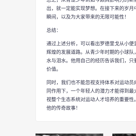
出，就一定能实现梦想。在接下来的岁月
瞬间，以及为大家带来的无限可能性！
总结：
通过上述分析，可以看出罗德里戈从小便
辉煌的发展道路。从青少年时期的小球队
水与泪水。他用自己的经历告诉我们，只
价值。
同时，我们也不能忽视支持体系对运动员
同作用下，一个年轻人的潜力才能得到最
视整个生态系统对运动人才培养的重要性
他的传奇故事！