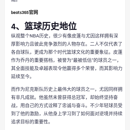
beats365官网
4、篮球历史地位
纵观整个NBA历史，很少有像皮蓬与尤因这样拥有深
厚影响力且彼此竞争激烈的人物存在。二人不仅代表了
各自球队，更成为那个时代篮球文化的重要象征。皮蓬
作为乔丹的重要搭档，被誉为“最被低估”的球员之一，
其全面技能及卓越表现令他赢得多个荣誉，而其影响力
延续至今。
而作为尼克斯队历史上最伟大的球员之一，尤因同样拥
有非凡成就。他虽然未曾获得总冠军，却始终坚持奋
战，用自己的方式诠释了忠诚与奋斗。不少年轻球员受
到了他的激励，从他身上学习到了如何面对逆境并持续
追求目标的重要性。