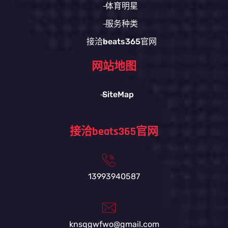
体育明星
服务种类
接洽beats365官网
网站地图
SiteMap
接洽beats365官网
13993940587
knsqgwfwo@gmail.com