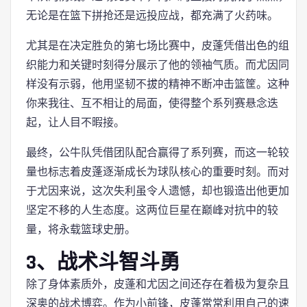
无论是在篮下拼抢还是远投应战，都充满了火药味。
尤其是在决定胜负的第七场比赛中，皮蓬凭借出色的组
织能力和关键时刻得分展示了他的领袖气质。而尤因同
样没有示弱，他用坚韧不拔的精神不断冲击篮筐。这种
你来我往、互不相让的局面，使得整个系列赛悬念迭
起，让人目不暇接。
最终，公牛队凭借团队配合赢得了系列赛，而这一轮较
量也标志着皮蓬逐渐成长为球队核心的重要时刻。而对
于尤因来说，这次失利虽令人遗憾，却也锻造出他更加
坚定不移的人生态度。这两位巨星在巅峰对抗中的较
量，将永载篮球史册。
3、战术斗智斗勇
除了身体素质外，皮蓬和尤因之间还存在着极为复杂且
深奥的战术博弈。作为小前锋，皮蓬常常利用自己的速