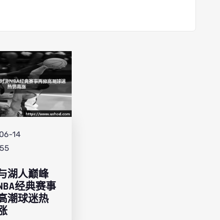
06-14
:55
与湖人巅峰
NBA经典赛事
高潮球迷热
涨