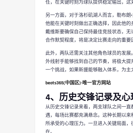
任，在关键时刻为球队提供稳定输出，这
另一方面，对于洛杉矶湖人而言，勒布朗
他能在关键时刻做出正确选择，因此他的
戴维斯要确保自己保持最佳竞技状态，无
合作默契程度，将是决定比赛走向的重要
此外，两队还需关注其他角色球员的发展
外线射手能够找到自己的节奏，将极大提
一个挑战，如果新援能够融入体系，为主
beats365(中国区)-唯一官方网站
4、历史交锋记录及心
从历史交锋记录来看，两支球队之间一直
遇，每场比赛都充满悬念。这种长期以来
所承受的心理压力。一旦进入关键局面，
在。