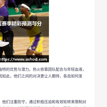
独特的优势与潜力。热火依靠团队配合与年轻血液，
因如此，他们之间的对决更让人期待，各自如何发
。他们注重防守，通过积极压迫和有效轮转来限制对