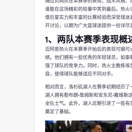
通过对两队在本赛季的表现、战术风格、
谁能在这场精彩的较量中笑到最后。热火
借巨星实力和丰富的比赛经验而深受球迷
开讨论，以期为广大篮球迷提供一份详尽
1、两队本赛季表现概
迈阿密热火在本赛季开始后的表现可圈可
绩。他们拥有一些优秀的年轻球员，如泰勒
强了球队的竞争力。同时，热火主教练埃
容，使得球队能够适应不同对手。
相对而言，洛杉矶湖人在赛季初期经历了
湖人拥有勒布朗·詹姆斯和安东尼·戴维斯
全队士气。此外，湖人近期引进了一些有
奠定了基础。