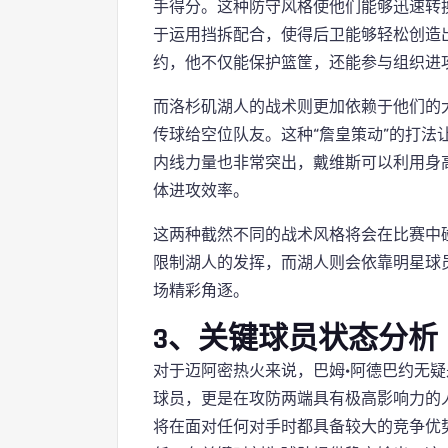
手得分。这种防守风格使他们能够迅速转
于运用挡拆配合，使得后卫能够轻松创造
约，他不仅能保护篮筐，还能参与组织进
而洛杉矶湖人的战术则更加依赖于他们的
传球给空位队友。这种“詹皇策动”的打法
内线力量也非常突出，戴维斯可以利用身
体进攻效率。
这两种截然不同的战术风格将会在比赛中
限制湖人的发挥，而湖人则会依靠明星球
场精彩角逐。
3、关键球员状态分析
对于迈阿密热火来说，巴姆·阿德巴约无
球员，更是在攻防两端具有极高影响力的
将在面对任何对手时都具备较大的竞争优