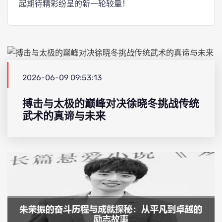
起期待精彩纷呈的新一轮较量！
2026-06-09 09:53:13
搏击与太极的巅峰对决徐晓冬挑战传统
武术的真谛与未来