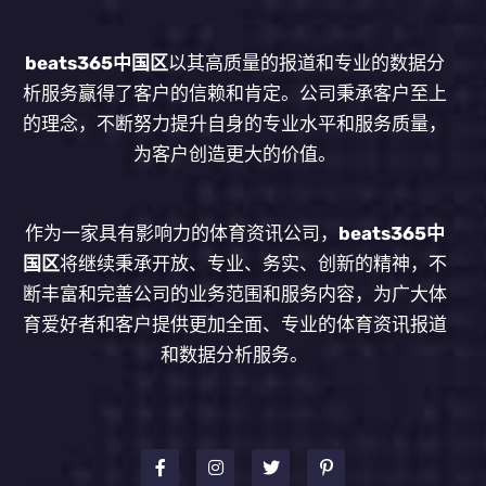
beats365中国区
以其高质量的报道和专业的数据分
析服务赢得了客户的信赖和肯定。公司秉承客户至上
的理念，不断努力提升自身的专业水平和服务质量，
为客户创造更大的价值。
作为一家具有影响力的体育资讯公司，
beats365中
国区
将继续秉承开放、专业、务实、创新的精神，不
断丰富和完善公司的业务范围和服务内容，为广大体
育爱好者和客户提供更加全面、专业的体育资讯报道
和数据分析服务。