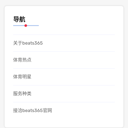
导航
关于beats365
体育热点
体育明星
服务种类
接洽beats365官网