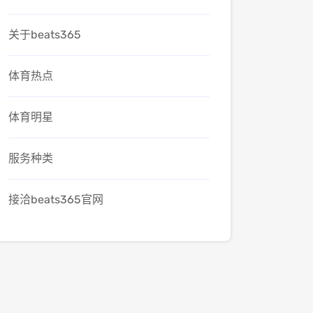
关于beats365
体育热点
体育明星
服务种类
接洽beats365官网