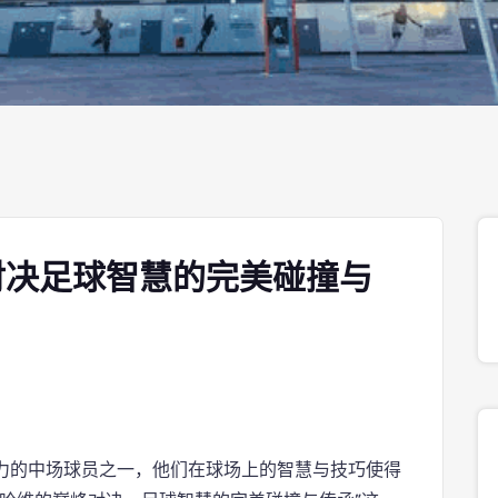
对决足球智慧的完美碰撞与
力的中场球员之一，他们在球场上的智慧与技巧使得