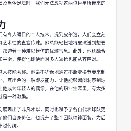
谈及当今足坛时，我们无法忽视这两位巨星所带来的
力
拥有令人瞩目的个人技术。提到皮尔洛，人们会立刻
具艺术性的直塞传球。他总能轻松地将皮球送到想要
，都透着一种难以模仿的优雅气息。此外，他还融合
和平衡，使得他即便面对多人逼抢也能从容应对。
过人技能著称。他毫不犹豫地通过不断变换节奏来制
外，其出色的一触即发能力，让他能够瞬间洞察到球
让他成为年轻人的偶像。在他的职业生涯里，有太多
就是一种激励。
均展现出了非凡才华，同时也赋予了各自代表球队更
了他们自身价值，也提升了整个团队精神面貌，为后
卓越传统。