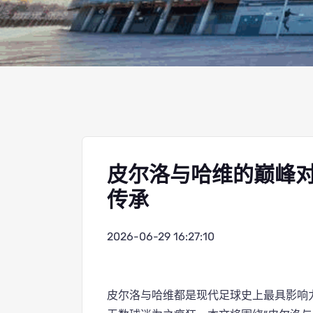
皮尔洛与哈维的巅峰
传承
2026-06-29 16:27:10
皮尔洛与哈维都是现代足球史上最具影响