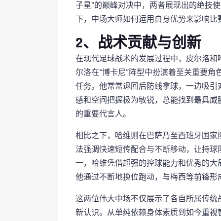
子星”的巅峰对决中，两者展现出的绝技
下，中场大师如何运用自身优势来影响比
2、战术贡献与创新
在现代足球战术的发展过程中，皮尔洛和
尔洛在“博卡尼”阵型中扮演着至关重要角
任务。他常常退回后防线拿球，一边吸引
感和空间把握极为敏锐，总能找到最具威
的重要代言人。
相比之下，哈维则在巴萨乃至西班牙国家队实施
法强调快速短传配合与不断移动，让持球
一，哈维凭借超强的控球能力和优秀的大
他通过不断地换位跑动，与梅西等前锋形
这两位伟大中场不仅展示了各自所属传统
新认识。从单纯依赖身体素质到如今重视