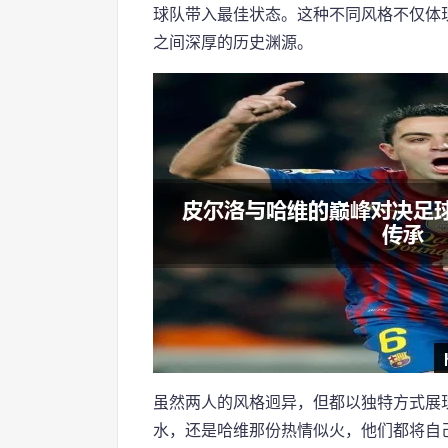
球队带入最佳状态。这种不同风格不仅体
之间深厚的历史渊源。
虽然两人的风格迥异，但都以独特方式展
水，还是哈维那份热情似火，他们都将自