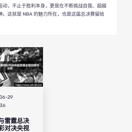
运动，不止于胜利本身，更是在不断挑战自我、超越
。这就是 NBA 的魅力所在，也是这届总决赛留给
06-29
:36
与雷霆总决
彩对决央视