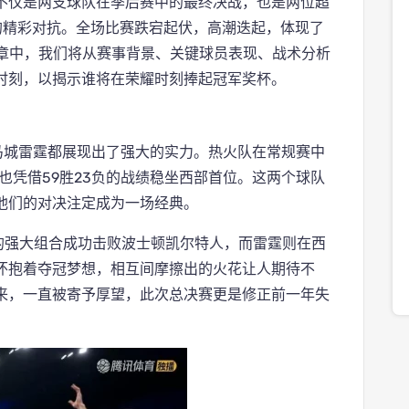
不仅是两支球队在季后赛中的最终决战，也是两位超
的精彩对抗。全场比赛跌宕起伏，高潮迭起，体现了
文章中，我们将从赛事背景、关键球员表现、战术分析
时刻，以揭示谁将在荣耀时刻捧起冠军奖杯。
拉荷马城雷霆都展现出了强大的实力。热火队在常规赛中
霆也凭借59胜23负的战绩稳坐西部首位。这两个球队
他们的对决注定成为一场经典。
的强大组合成功击败波士顿凯尔特人，而雷霆则在西
怀抱着夺冠梦想，相互间摩擦出的火花让人期待不
”以来，一直被寄予厚望，此次总决赛更是修正前一年失