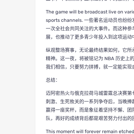
The game will be broadcast live on var
sports channels. 一些著名运
一次全社会共同关注的大事件。而这种参
展，也推动了更多青少年投入到这项运动
纵观整场赛事，无论最终结果如何，它所
精神。这一夜，将被铭记为 NBA 历史
我们相信，只要努力拼搏，就一定能实现
总结：
迈阿密热火与俄克拉荷马城雷霆总决赛第
刺激、生死攸关的一系列争夺后，当晚捧
赢得一座奖杯，而是象征着坚持不懈、团
队，再好的成绩背后都是艰苦努力付出的
This moment will forever remain