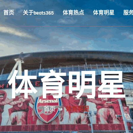
首页
关于beats365
体育热点
体育明星
服
体育明星
首页
体育明星