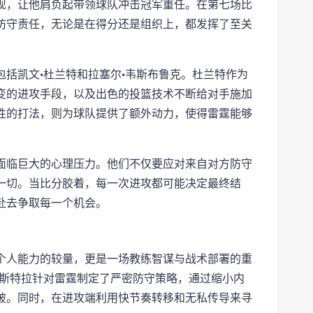
现，让他肩负起带领球队冲击冠军重任。在第七场比
防守责任，无论是在得分还是组织上，都发挥了至关
括凯文·杜兰特和拉塞尔·韦斯布鲁克。杜兰特作为
变的进攻手段，以及出色的投篮技术不断给对手施加
性的打法，则为球队提供了额外动力，使得雷霆能够
面临巨大的心理压力。他们不仅要应对来自对方防守
一切。当比分胶着，每一次进攻都可能决定最终结
赴去争取每一个机会。
个人能力的较量，更是一场教练智谋与战术部署的重
尔斯特拉针对雷霆制定了严密防守策略，通过缩小内
破。同时，在进攻端利用快节奏转移和无私传导来寻