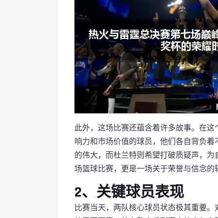
此外，这场比赛还蕴含着许多故事。在这个
响力和市场价值的球员，他们各自背负着
的伟大，而杜兰特则希望打破质疑声，为
场篮球比赛，更是一场关于荣誉与信念的
2、关键球员表现
比赛当天，两队核心球员状态极其重要。