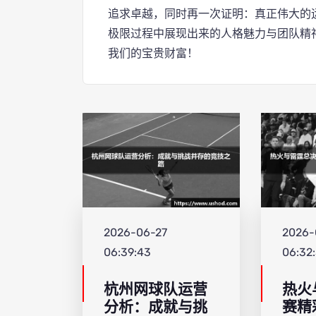
追求卓越，同时再一次证明：真正伟大的
极限过程中展现出来的人格魅力与团队精神
我们的宝贵财富！
2026-06-27
2026-
06:39:43
06:32
杭州网球队运营
热火
分析：成就与挑
赛精