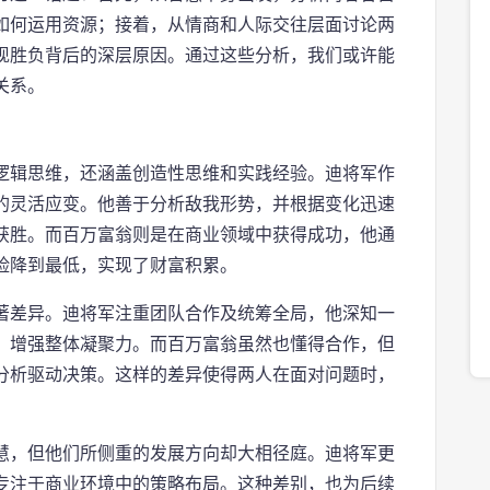
如何运用资源；接着，从情商和人际交往层面讨论两
现胜负背后的深层原因。通过这些分析，我们或许能
关系。
逻辑思维，还涵盖创造性思维和实践经验。迪将军作
的灵活应变。他善于分析敌我形势，并根据变化迅速
获胜。而百万富翁则是在商业领域中获得成功，他通
险降到最低，实现了财富积累。
著差异。迪将军注重团队合作及统筹全局，他深知一
，增强整体凝聚力。而百万富翁虽然也懂得合作，但
分析驱动决策。这样的差异使得两人在面对问题时，
慧，但他们所侧重的发展方向却大相径庭。迪将军更
专注于商业环境中的策略布局。这种差别，也为后续