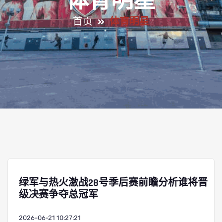
体育明星
首页
体育明星
绿军与热火激战28号季后赛前瞻分析谁将晋
级决赛争夺总冠军
2026-06-21 10:27:21