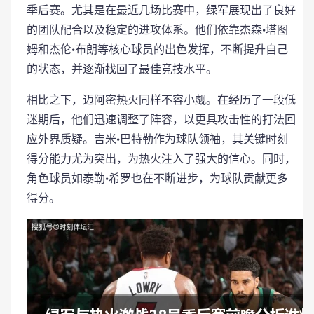
季后赛。尤其是在最近几场比赛中，绿军展现出了良好
的团队配合以及稳定的进攻体系。他们依靠杰森·塔图
姆和杰伦·布朗等核心球员的出色发挥，不断提升自己
的状态，并逐渐找回了最佳竞技水平。
相比之下，迈阿密热火同样不容小觑。在经历了一段低
迷期后，他们迅速调整了阵容，以更具攻击性的打法回
应外界质疑。吉米·巴特勒作为球队领袖，其关键时刻
得分能力尤为突出，为热火注入了强大的信心。同时，
角色球员如泰勒·希罗也在不断进步，为球队贡献更多
得分。