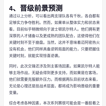
4、晋级前景预测
通过以上分析，可以看出两支球队各有千秋，各自都有
足够实力争夺胜利。然而，如果单从整体实力和状态来
看，目前似乎稍微倾向于波士顿凯尔特人。他们拥有更
深厚的人才储备以及更成熟的团队配合，这使得他们在
关键时刻不至于崩盘。当然，这并不意味着迈阿密热火
没有机会，他们同样具备逆转局面的能力，只要把握住
关键时刻，就能实现惊喜逆袭。
同时，此次交锋还涉及到主客场因素。如果凯尔特人能
够主场作战，无疑会得到更多支持，而如果是在客场，
他们就需要克服额外压力。而根据两队目前状态来看，
无论是心理还是技战术层面，都将成为影响晋级的重要
变量。
综合考虑各种因素，本次系列赛很可能会是一番胶着之