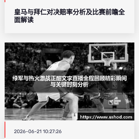
皇马与拜仁对决赔率分析及比赛前瞻全
面解读
2026-06-21 10:27:26